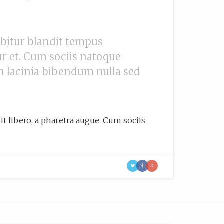
abitur blandit tempus
ur et. Cum sociis natoque
n lacinia bibendum nulla sed
lit libero, a pharetra augue. Cum sociis
t
f
g