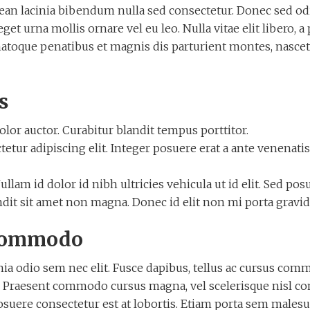
n lacinia bibendum nulla sed consectetur. Donec sed odio d
get urna mollis ornare vel eu leo. Nulla vitae elit libero, 
natoque penatibus et magnis dis parturient montes, nascet
s
lor auctor. Curabitur blandit tempus porttitor.
tur adipiscing elit. Integer posuere erat a ante venenatis
Nullam id dolor id nibh ultricies vehicula ut id elit. Sed pos
dit sit amet non magna. Donec id elit non mi porta gravid
 Commodo
lacinia odio sem nec elit. Fusce dapibus, tellus ac cursus 
 Praesent commodo cursus magna, vel scelerisque nisl cons
posuere consectetur est at lobortis. Etiam porta sem male